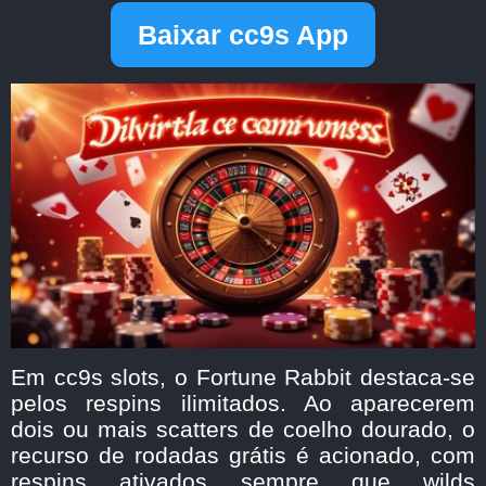
Baixar cc9s App
Em cc9s slots, o Fortune Rabbit destaca-se
pelos respins ilimitados. Ao aparecerem
dois ou mais scatters de coelho dourado, o
recurso de rodadas grátis é acionado, com
respins ativados sempre que wilds